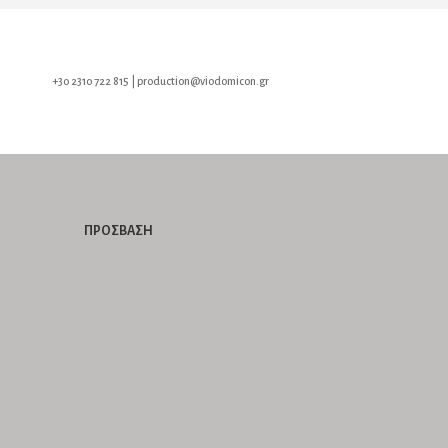
+30 2310 722 815 | production@viodomicon.gr
ΠΡΟΣΒΑΣΗ