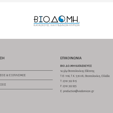
ΣΗ
ΕΠΙΚΟΙΝΩΝΙΑ
ΒΙΟ.ΔΟ.ΜΗ ΚΑΤΑΣΚΕΥΕΣ
14 χλμ Θεσσαλονίκης Εδέσσης
ΆΣΕΙΣ & ΕΞΟΠΛΙΣΜΌΣ
Τ.Θ. 1116, Τ.Κ. 570 08, Θεσσαλονίκη, Ελλάδα
Τ: 2310 722 815
ΣΕΙΣ
F: 2310 722 935
E: production@viodomicon.gr